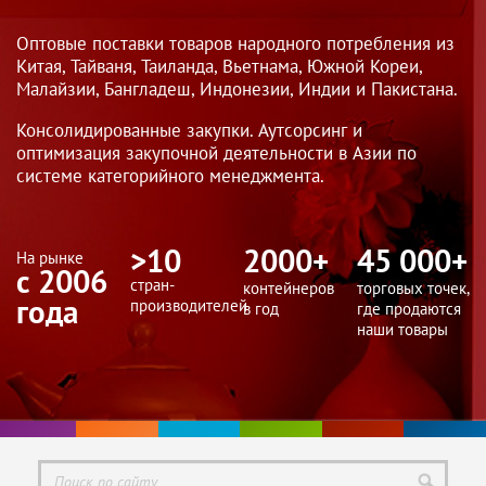
Оптовые поставки товаров народного потребления из
Китая, Тайваня, Таиланда, Вьетнама, Южной Кореи,
Малайзии, Бангладеш, Индонезии, Индии и Пакистана.
Консолидированные закупки. Аутсорсинг и
оптимизация закупочной деятельности в Азии по
системе категорийного менеджмента.
>10
2000+
45 000+
На рынке
с 2006
стран-
контейнеров
торговых точек,
года
производителей
в год
где продаются
наши товары