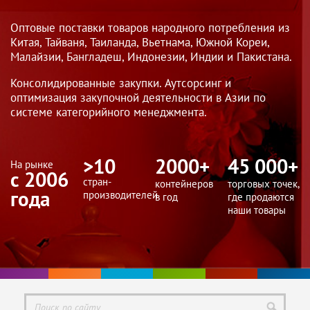
Оптовые поставки товаров народного потребления из
Китая, Тайваня, Таиланда, Вьетнама, Южной Кореи,
Малайзии, Бангладеш, Индонезии, Индии и Пакистана.
Консолидированные закупки. Аутсорсинг и
оптимизация закупочной деятельности в Азии по
системе категорийного менеджмента.
>10
2000+
45 000+
На рынке
с 2006
стран-
контейнеров
торговых точек,
года
производителей
в год
где продаются
наши товары